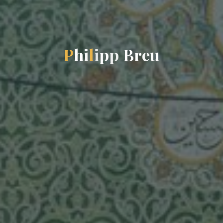
P
h
i
l
i
p
p
B
r
e
u